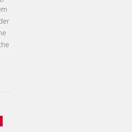
ßem
 der
ne
che