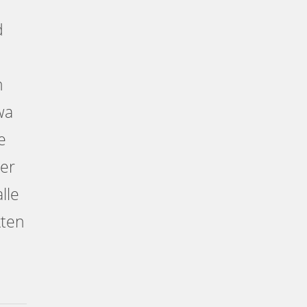
d
n
wa
e
er
lle
kten