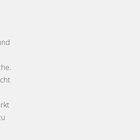
 und
che.
icht
rkt
zu