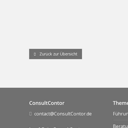
Zurück zur Übersicht
ConsultContor
Theme
contact@ConsultContor.de
Führu
Beratu