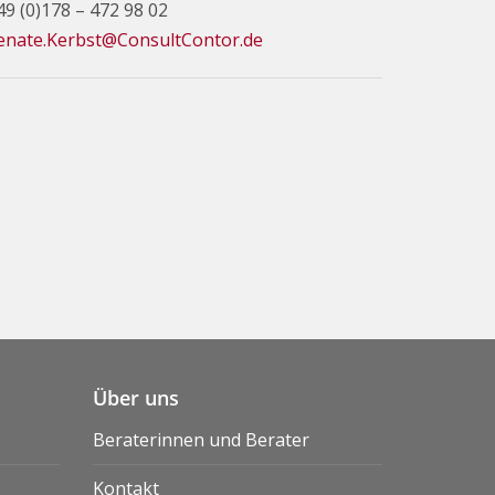
49 (0)178 – 472 98 02
enate.Kerbst@ConsultContor.de
Über uns
Beraterinnen und Berater
Kontakt