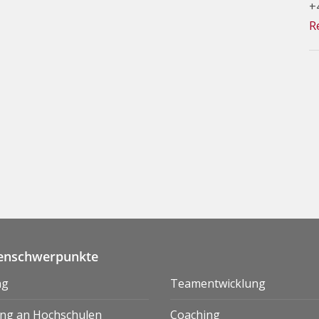
+
R
nschwerpunkte
ng
Teamentwicklung
ng an Hochschulen
Coaching